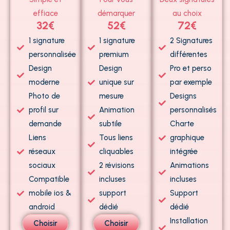
effiace
démarquer
au choix
32€
52€
72€
1 signature
1 signature
2 Signatures
personnalisée
premium
différentes
Design
Design
Pro et perso
moderne
unique sur
par exemple
Photo de
mesure
Designs
profil sur
Animation
personnalisés
demande
subtile
Charte
Liens
Tous liens
graphique
réseaux
cliquables
intégrée
sociaux
2 révisions
Animations
Compatible
incluses
incluses
mobile ios &
support
Support
android
dédié
dédié
Installation
Choisir
Choisir