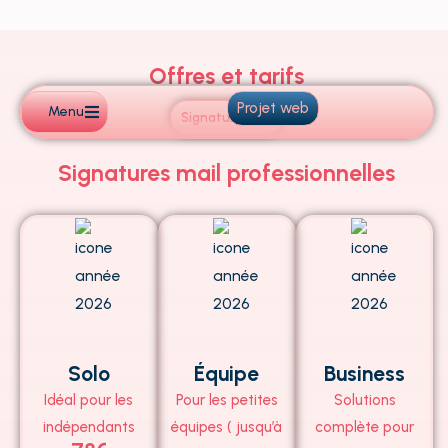
Aller
au
contenu
Offres et tarifs
Projet web
Menu
Signatures pro
Signatures mail professionnelles
Solo
Équipe
Business
Idéal pour les
Pour les petites
Solutions
indépendants
équipes ( jusqu’à
complète pour