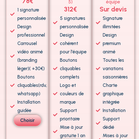
78€
5)
équipe
312€
Sur devis
1 signature
personnalisée
5 signatures
Signature
Design
personnalisée
illimitées
professionnel
Design
Design
Carrousel
cohérent
premium
vidéo animé
pour l'équipe
animé
(branding
Boutons
Toutes les
léger)( +30€)
cliquables
variations
Boutons
complets
saisonnières
cliquables(rdv,
Logo et
Charte
whatsapp)
couleurs de
graphique
Installation
marque
intégrée
guidée
Support
Installation
prioritaire
Support
Choisir
Mise à jour
dédié
gratuite 1 an
Mises à jour