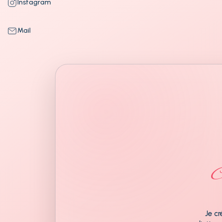
Instagram
Mail
C
Je cr