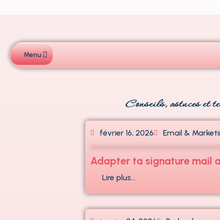
Aller
au
contenu
Menu
Conseils, astuces et t
février 16, 2026
Email & Market
Adapter ta signature mail a
Lire plus…