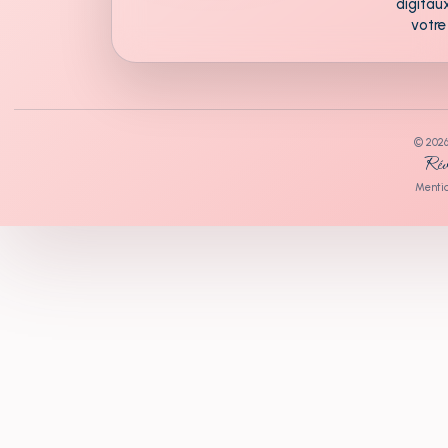
digitau
votre
© 202
Rév
Mentio