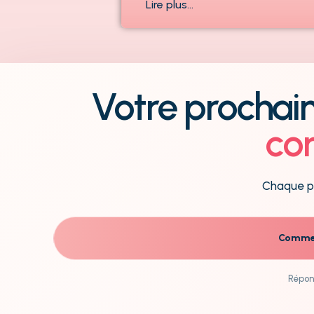
Lire plus…
Votre prochai
co
Chaque p
Commen
Répons