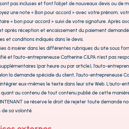
e sont pas incluses et font l’objet de nouveaux devis ou de 
envoyez une note « Bon pour accord » avec votre prénom, vo
re « bon pour accord » suivi de votre signature. Après avoi
te, et après réception et encaissement du paiement deman
 et conditions indiqués dans le devis.
hies à insérer dans les différentes rubriques du site sous f
ifié et l’auto-entrepreneuse Catherine CILPA n’est pas res
is supplémentaires (par heure ou par article), l’auto-ent
. Selon la demande spéciale du client, l’auto-entrepreneus
à intégrer eux-mêmes le texte dans leur site Web. L’auto-e
quant au contenu de tout contenu publié de cette manière
NTENANT se réserve le droit de rejeter toute demande no
 de sa volonté.
vices externes