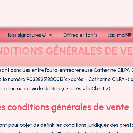
Nos signatures
Offres et tarifs
Lab mail
Ouvrir Nos signatures
DITIONS GÉNÉRALES DE V
 sont conclues entre l’auto-entrepreneuse Catherine CIL
 le numéro 90338251300013(ci-après « Catherine CILPA») e
nt un achat via le dit Site (ci-après « le Client »).
es conditions générales de vente
nt pour objet de définir les conditions juridiques des prest